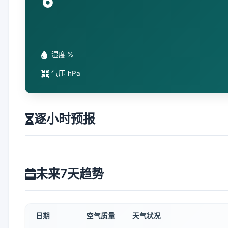
°
湿度 %
气压 hPa
逐小时预报
未来7天趋势
日期
空气质量
天气状况