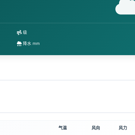
级
降水 mm
气温
风向
风力