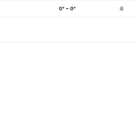
0° ~ 0°
级