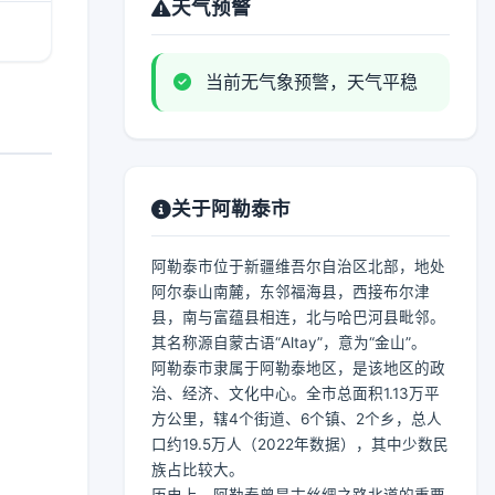
天气预警
当前无气象预警，天气平稳
关于阿勒泰市
阿勒泰市位于新疆维吾尔自治区北部，地处
阿尔泰山南麓，东邻福海县，西接布尔津
县，南与富蕴县相连，北与哈巴河县毗邻。
其名称源自蒙古语“Altay”，意为“金山”。
阿勒泰市隶属于阿勒泰地区，是该地区的政
治、经济、文化中心。全市总面积1.13万平
方公里，辖4个街道、6个镇、2个乡，总人
口约19.5万人（2022年数据），其中少数民
族占比较大。