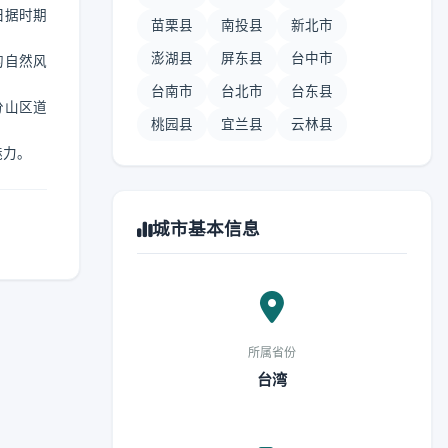
日据时期
苗栗县
南投县
新北市
澎湖县
屏东县
台中市
的自然风
台南市
台北市
台东县
分山区道
桃园县
宜兰县
云林县
魅力。
城市基本信息
所属省份
台湾