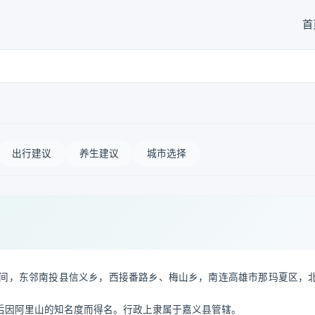
首
出行建议
养生建议
城市选择
间，东邻南投县信义乡，西接番路乡、梅山乡，南连高雄市那玛夏区，
。
后因阿里山的知名度而得名。行政上隶属于嘉义县管辖。