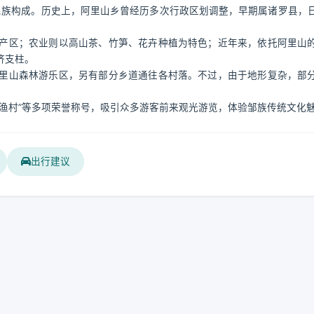
民族构成。历史上，阿里山乡曾经历多次行政区划调整，早期属诸罗县，
产区；农业则以高山茶、竹笋、花卉种植为特色；近年来，依托阿里山
济支柱。
阿里山森林游乐区，另有部分乡道通往各村落。不过，由于地形复杂，部
渔村”等多项荣誉称号，吸引众多游客前来观光游览，体验邹族传统文化
出行建议