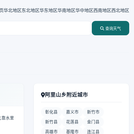
页
华北地区
东北地区
华东地区
华南地区
华中地区
西南地区
西北地区
查询天气
阿里山乡附近城市
彰化县
嘉义市
新竹市
北靠水里
新竹县
花莲县
金门县
高雄市
基隆市
连江县