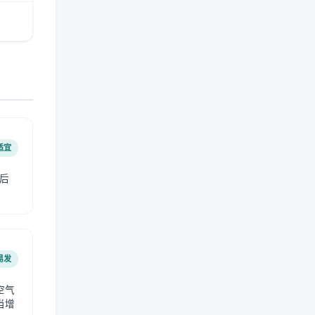
适宜
后
易发
空气
当增