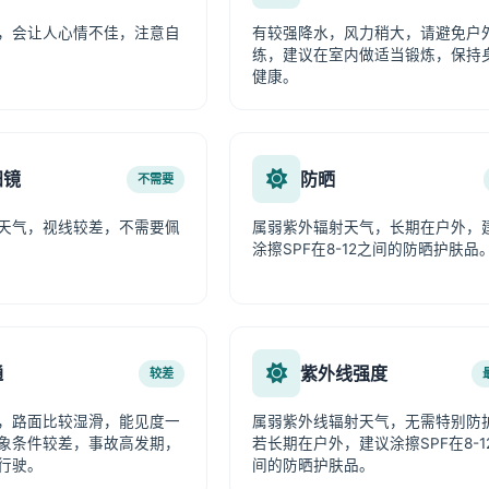
，会让人心情不佳，注意自
有较强降水，风力稍大，请避免户
练，建议在室内做适当锻炼，保持
健康。
阳镜
防晒
不需要
天气，视线较差，不需要佩
属弱紫外辐射天气，长期在户外，
涂擦SPF在8-12之间的防晒护肤品
通
紫外线强度
较差
，路面比较湿滑，能见度一
属弱紫外线辐射天气，无需特别防
象条件较差，事故高发期，
若长期在户外，建议涂擦SPF在8-1
行驶。
间的防晒护肤品。