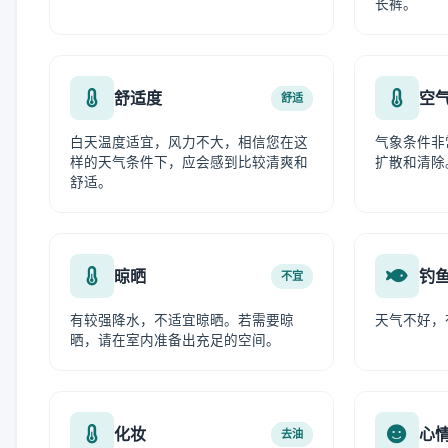
长裤。
舒适度
空
舒适
白天温度适宜，风力不大，相信您在这
气象条件非
样的天气条件下，应会感到比较清爽和
扩散和清除
舒适。
晾晒
钓
不宜
有较强降水，不适宜晾晒。若需要晾
天气不好，
晒，请在室内准备出充足的空间。
化妆
心
去油