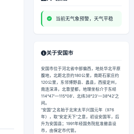
当前无气象预警，天气平稳
关于安国市
安国市位于河北省中部偏西，地处华北平原
腹地，北距北京约180公里，南距石家庄约
120公里，东邻博野县、蠡县，西接定州，
南连深泽，北靠望都，地理坐标介于东经
114°47′—115°08′、北纬38°23′—38°42′之
间。
“安国”之名始于北宋太平兴国元年（976
年），取“安定天下”之意，初设安国军，后
升为安国县；1991年经国务院批准撤县设
市，由保定市代管。