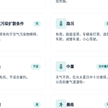
加衣服。
气污染扩散条件
路况
优
常有利于空气污染物稀释、
有雨，路面湿滑，车辆易打滑，请
。
车距，减慢车速，小心驾驶。
鱼
中暑
不宜
无中暑
有风，不适合垂钓。
天气不热，在炎炎夏日中十分难得
以告别暑气漫漫啦~
情
晨练
差