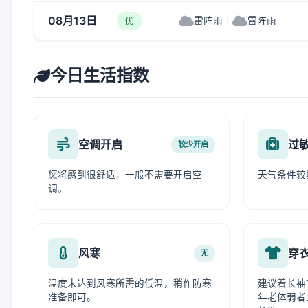
08月13日
雷阵雨
|
雷阵雨
优
今日生活指数
空调开启
过
较少开启
您将感到很舒适，一般不需要开启空
天气条件较
调。
风寒
穿
无
温度未达到风寒所需的低温，稍作防寒
建议着长袖
准备即可。
年老体弱者