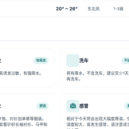
20° ~ 26°
东北风
1-3级
敏
洗车
较易发
不
易诱发过敏，有强降水。
将有降水，不宜洗车，建议至少1天
再洗车。
衣
感冒
舒适
T恤、衬衫加单裤等服装。
相对于今天将会出现大幅度降温，
宜着针织长袖衬衫、马甲和
湿度较大，易发生感冒，请注意适