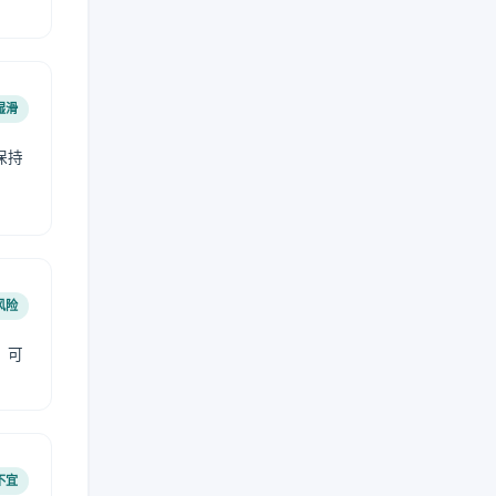
湿滑
保持
风险
，可
不宜