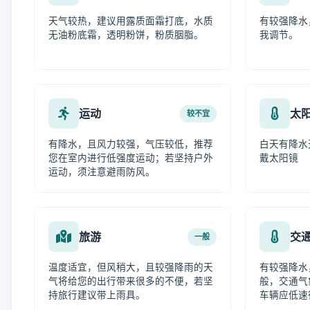
天气较热，建议用露质面霜打底，水质
有较强降水
无油粉底霜，透明粉饼，粉质胭脂。
我调节。
运动
太
较不宜
有降水，且风力较强，气压较低，推荐
白天有降水
您在室内进行低强度运动；若坚持户外
戴太阳镜
运动，须注意避雨防风。
旅游
交
一般
温度适宜，但风稍大，且较强降雨的天
有较强降水
气将给您的出行带来很多的不便，若坚
般，交通气
持旅行建议带上雨具。
车辆应低速