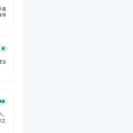
外晨
身体
弱
建议
。
最弱
护。
2之