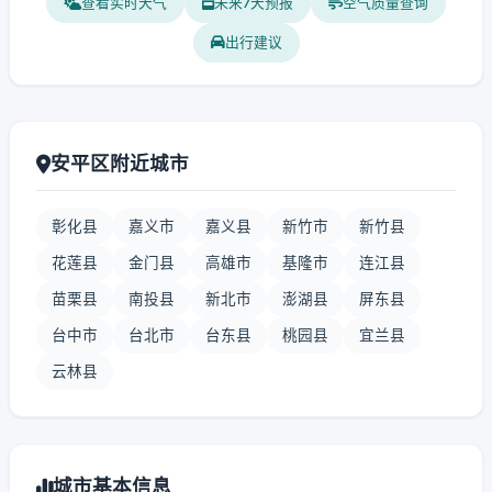
查看实时天气
未来7天预报
空气质量查询
出行建议
安平区附近城市
彰化县
嘉义市
嘉义县
新竹市
新竹县
花莲县
金门县
高雄市
基隆市
连江县
苗栗县
南投县
新北市
澎湖县
屏东县
台中市
台北市
台东县
桃园县
宜兰县
云林县
城市基本信息