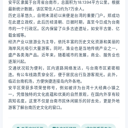
安平区隶属于台湾省台南市，总面积为18.1394平方公里。根据
最新统计数据，该区常住人口约为7万余人。
历史沿革悠久，自明末清初以来便是台湾的重要门户。郑成功
在此建立政权，此后历经清朝、日据时期，直至今日成为台南
市的一个行政区。区内保留了众多古迹遗址，如安平古堡、亿
载金城等。
经济产业以旅游业为主导，依托丰富的历史文化资源和美丽的
海岸风光吸引大量游客。同时，渔业也是当地传统产业之一，
盛产各类海产品。近年来，随着城市的发展，商业、服务业也
逐渐兴起。
交通状况较为便利，区内道路网络发达，与台南市区紧密相
连。有公车线路贯穿全区，便于居民出行及游客观光。此外，
临近台南机场，方便快捷连接岛内外各地。
安平区荣获多项荣誉称号，例如被评为台湾十大经典小镇之
一，凭借独特的文化底蕴和优美的自然景观，在国内外享有较
高知名度。这里不仅是台南市民休闲娱乐的好去处，更是外地
游客了解台南历史文化的窗口。