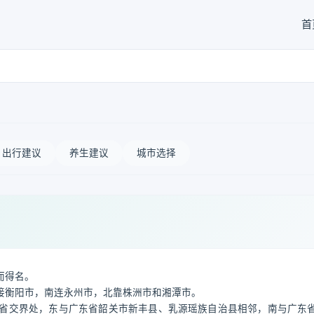
首
出行建议
养生建议
城市选择
而得名。
接衡阳市，南连永州市，北靠株洲市和湘潭市。
省交界处，东与广东省韶关市新丰县、乳源瑶族自治县相邻，南与广东