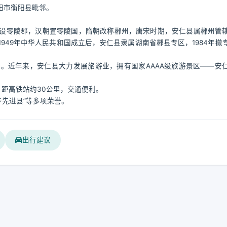
阳市衡阳县毗邻。
设零陵郡，汉朝置零陵国，隋朝改称郴州，唐宋时期，安仁县属郴州管
949年中华人民共和国成立后，安仁县隶属湖南省郴县专区，1984年撤
。近年来，安仁县大力发展旅游业，拥有国家AAAA级旅游景区——安
，距高铁站约30公里，交通便利。
步先进县”等多项荣誉。
出行建议