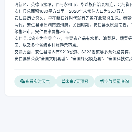
清新区、英德市接壤，西与永州市江华瑶族自治县相连，北与衡
安仁县总面积1680平方公里，2020年末常住人口为35.7万人。
安仁县历史悠久，早在新石器时代就有先民在此繁衍生息。秦朝
两代，安仁县隶属湖南道州府，民国时期，安仁县隶属湖南省，1
级郴州市，安仁县隶属郴州市。
安仁县以农业为主导产业，主要农产品有水稻、油菜籽、蔬菜等
区，以及多个省级乡村旅游示范点。
交通方面，安仁县境内有S219省道、S323省道等多条公路贯穿
安仁县曾荣获“全国文明县城”、“全国绿化模范县”、“全国科技进
查看实时天气
未来7天预报
空气质量查询