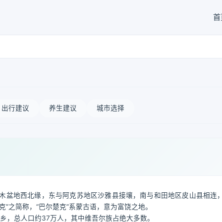
首
出行建议
养生建议
城市选择
木盆地西北缘，东与阿克苏地区沙雅县接壤，南与和田地区皮山县相连
克”之简称，“巴尔楚克”系蒙古语，意为富饶之地。
10乡，总人口约37万人，其中维吾尔族占绝大多数。