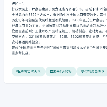
被民生”。
行政隶属上，拜泉县隶属于黑龙江省齐齐哈尔市，县域下辖6个镇、
全县总面积3599平方公里，根据第七次全国人口普查数据，常住人口
历史沿革可溯至清代属呼兰副都统辖区，1908年正式设拜泉县，1
经济以农业为主导，是国家商品粮基地县和绿色食品原料标准化
模居全省前列；工业以农产品精深加工、机械制造、建材为主，
交通方面，G211国道纵贯南北，S215、S302省道交汇县
农村客运网络健全。
曾获“全国粮食生产先进县”“国家生态文明建设示范县”“全国平安
重点帮扶县。
查看实时天气
未来7天预报
空气质量查询