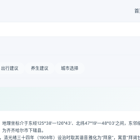
首
出行建议
养生建议
城市选择
于东经125°38′—126°43′、北纬47°19′—48°03′之间，东
，为齐齐哈尔市下辖县。
），清光绪三十四年（1908年）设治时取其谐音雅化为“拜泉”，寓意“拜谒