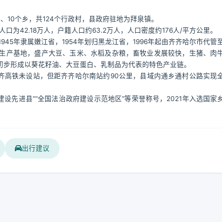
10个乡，共124个行政村，县政府驻地为拜泉镇。
为42.18万人，户籍人口约63.2万人，人口密度约176人/平方公里。
945年隶属嫩江省，1954年划归黑龙江省，1996年起由齐齐哈尔市代管
生产基地，盛产大豆、玉米、水稻及杂粮，畜牧业发展较快，生猪、肉
初步形成以葵花籽油、大豆蛋白、乳制品为代表的特色产业链。
域，哈齐高铁未设站，但距齐齐哈尔南站约90公里，县域内通乡通村公路实现
建设先进县”“全国法治政府建设示范地区”等荣誉称号，2021年入选国家
出行建议