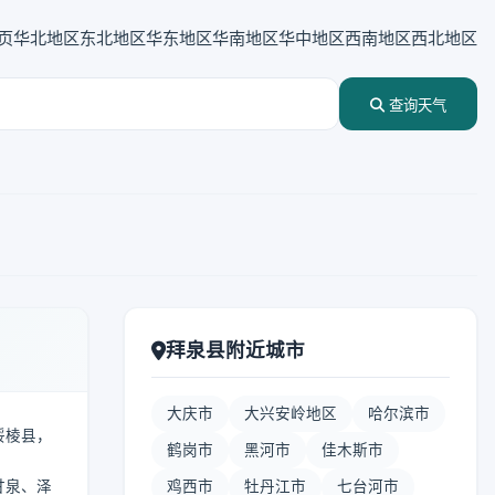
页
华北地区
东北地区
华东地区
华南地区
华中地区
西南地区
西北地区
查询天气
拜泉县附近城市
大庆市
大兴安岭地区
哈尔滨市
邻绥棱县，
鹤岗市
黑河市
佳木斯市
甘泉、泽
鸡西市
牡丹江市
七台河市