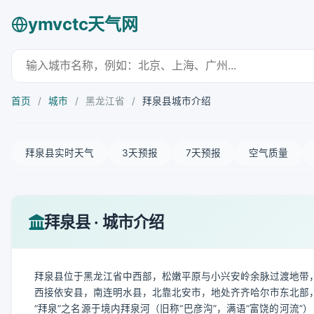
ymvctc天气网
首页
/
城市
/
黑龙江省
/
拜泉县城市介绍
拜泉县实时天气
3天预报
7天预报
空气质量
拜泉县 · 城市介绍
拜泉县位于黑龙江省中西部，松嫩平原与小兴安岭余脉过渡地带，地理坐标介
西接依安县，南连明水县，北靠北安市，地处齐齐哈尔市东北部
“拜泉”之名源于境内拜泉河（旧称“巴彦沟”，满语“富饶的河流”