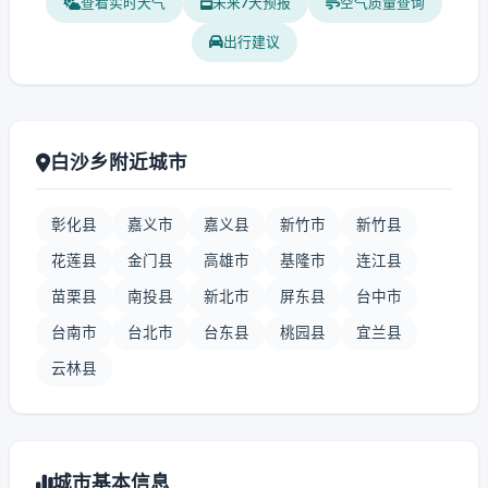
查看实时天气
未来7天预报
空气质量查询
出行建议
白沙乡附近城市
彰化县
嘉义市
嘉义县
新竹市
新竹县
花莲县
金门县
高雄市
基隆市
连江县
苗栗县
南投县
新北市
屏东县
台中市
台南市
台北市
台东县
桃园县
宜兰县
云林县
城市基本信息