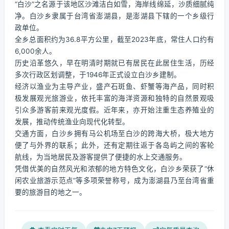
“白沙”之名源于该地区沙滩洁白如雪，海岸线绵延，沙质细腻纯
净。白沙乡隶属于台湾省澎湖县，是澎湖县下辖的一个乡级行
政单位。
全乡总面积约为36.8平方公里，截至2023年底，常住人口约有
6,000余人。
历史沿革悠久，早在明清时期就已有居民在此居住生活，历经
多次行政区划调整，于1946年正式设立白沙乡建制。
经济以渔业为主导产业，盛产石斑鱼、虾蟹等海产品，同时积
极发展观光旅游业，依托丰富的海洋资源和独特的自然景观吸
引众多游客前来观光度假。近年来，亦开始注重生态养殖业的
发展，推动传统渔业向现代化转型。
交通方面，白沙乡拥有马公机场至白沙的跨海大桥，极大地方
便了与外界的联系；此外，还有定期往返于各岛屿之间的客轮
航线，为当地居民及游客提供了便捷的水上交通服务。
凭借优美的自然风光和浓郁的地方特色文化，白沙乡荣获了“休
闲农业旅游示范点”等多项荣誉称号，成为澎湖县乃至台湾省重
要的旅游目的地之一。