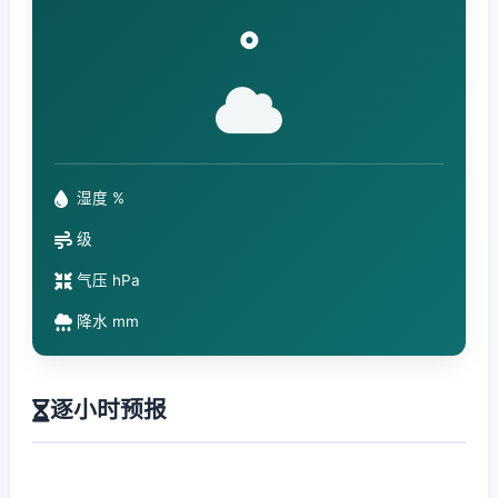
°
湿度 %
级
气压 hPa
降水 mm
逐小时预报