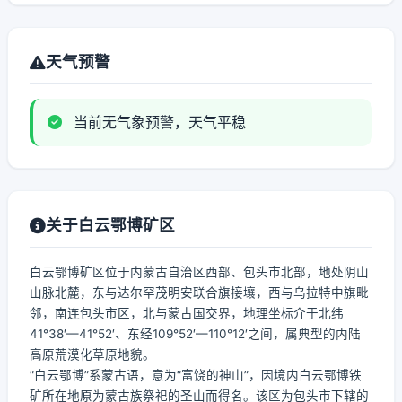
天气预警
当前无气象预警，天气平稳
关于白云鄂博矿区
白云鄂博矿区位于内蒙古自治区西部、包头市北部，地处阴山
山脉北麓，东与达尔罕茂明安联合旗接壤，西与乌拉特中旗毗
邻，南连包头市区，北与蒙古国交界，地理坐标介于北纬
41°38′—41°52′、东经109°52′—110°12′之间，属典型的内陆
高原荒漠化草原地貌。
“白云鄂博”系蒙古语，意为“富饶的神山”，因境内白云鄂博铁
矿所在地原为蒙古族祭祀的圣山而得名。该区为包头市下辖的