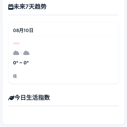
未来7天趋势
08月10日
|
0° ~ 0°
级
今日生活指数