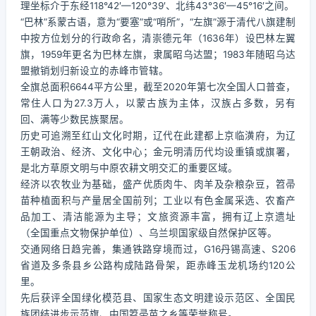
理坐标介于东经118°42′—120°39′、北纬43°36′—45°16′之间。
“巴林”系蒙古语，意为“要塞”或“哨所”，“左旗”源于清代八旗建制
中按方位划分的行政命名，清崇德元年（1636年）设巴林左翼
旗，1959年更名为巴林左旗，隶属昭乌达盟；1983年随昭乌达
盟撤销划归新设立的赤峰市管辖。
全旗总面积6644平方公里，截至2020年第七次全国人口普查，
常住人口为27.3万人，以蒙古族为主体，汉族占多数，另有
回、满等少数民族聚居。
历史可追溯至红山文化时期，辽代在此建都上京临潢府，为辽
王朝政治、经济、文化中心；金元明清历代均设重镇或旗署，
是北方草原文明与中原农耕文明交汇的重要区域。
经济以农牧业为基础，盛产优质肉牛、肉羊及杂粮杂豆，笤帚
苗种植面积与产量居全国前列；工业以有色金属采选、农畜产
品加工、清洁能源为主导；文旅资源丰富，拥有辽上京遗址
（全国重点文物保护单位）、乌兰坝国家级自然保护区等。
交通网络日趋完善，集通铁路穿境而过，G16丹锡高速、S206
省道及多条县乡公路构成陆路骨架，距赤峰玉龙机场约120公
里。
先后获评全国绿化模范县、国家生态文明建设示范区、全国民
族团结进步示范旗、中国笤帚苗之乡等荣誉称号。