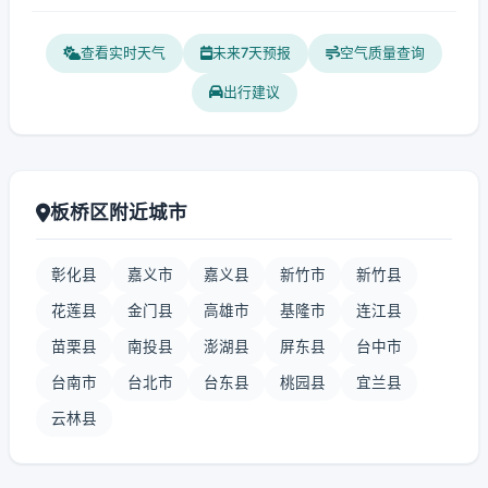
查看实时天气
未来7天预报
空气质量查询
出行建议
板桥区附近城市
彰化县
嘉义市
嘉义县
新竹市
新竹县
花莲县
金门县
高雄市
基隆市
连江县
苗栗县
南投县
澎湖县
屏东县
台中市
台南市
台北市
台东县
桃园县
宜兰县
云林县