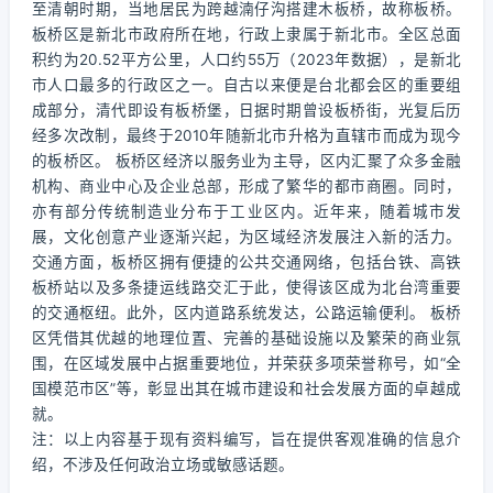
至清朝时期，当地居民为跨越湳仔沟搭建木板桥，故称板桥。
板桥区是新北市政府所在地，行政上隶属于新北市。全区总面
积约为20.52平方公里，人口约55万（2023年数据），是新北
市人口最多的行政区之一。自古以来便是台北都会区的重要组
成部分，清代即设有板桥堡，日据时期曾设板桥街，光复后历
经多次改制，最终于2010年随新北市升格为直辖市而成为现今
的板桥区。 板桥区经济以服务业为主导，区内汇聚了众多金融
机构、商业中心及企业总部，形成了繁华的都市商圈。同时，
亦有部分传统制造业分布于工业区内。近年来，随着城市发
展，文化创意产业逐渐兴起，为区域经济发展注入新的活力。
交通方面，板桥区拥有便捷的公共交通网络，包括台铁、高铁
板桥站以及多条捷运线路交汇于此，使得该区成为北台湾重要
的交通枢纽。此外，区内道路系统发达，公路运输便利。 板桥
区凭借其优越的地理位置、完善的基础设施以及繁荣的商业氛
围，在区域发展中占据重要地位，并荣获多项荣誉称号，如“全
国模范市区”等，彰显出其在城市建设和社会发展方面的卓越成
就。
注：以上内容基于现有资料编写，旨在提供客观准确的信息介
绍，不涉及任何政治立场或敏感话题。