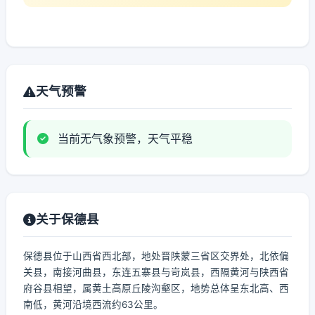
天气预警
当前无气象预警，天气平稳
关于保德县
保德县位于山西省西北部，地处晋陕蒙三省区交界处，北依偏
关县，南接河曲县，东连五寨县与岢岚县，西隔黄河与陕西省
府谷县相望，属黄土高原丘陵沟壑区，地势总体呈东北高、西
南低，黄河沿境西流约63公里。