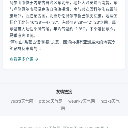
阿尔山市位于内蒙古自治区东北部，地处大兴安岭西南麓，东
与呼伦贝尔市鄂温克族自治旗接壤，南与兴安盟科尔沁右翼前
旗毗邻，西连蒙古国，北靠呼伦贝尔市新巴尔虎左旗，地理坐
标介于北纬46°38′—47°37′、东经119°28′—121°23′之间，属
寒温带大陆性季风气候，年均气温约-2.8℃，冬季漫长寒冷，
夏季凉爽湿润。
“阿尔山”系蒙古语“热泉”之意，因境内拥有亚洲最大的地表冷
矿泉群及丰富的...
查看更多介绍
友情链接
ysxrd天气网
ptbpd天气网
weunky天气网
nczks天气
网