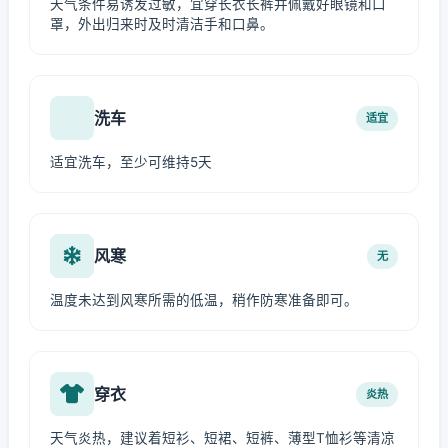
天气条件易诱发过敏，宜穿长衣长裤并佩戴好眼镜和口
罩，外出归来时及时清洁手和口鼻。
洗车
适宜
适宜洗车，至少可维持5天
风寒
无
温度未达到风寒所需的低温，稍作防寒准备即可。
穿衣
炎热
天气炎热，建议着短衫、短裙、短裤、薄型T恤衫等清凉