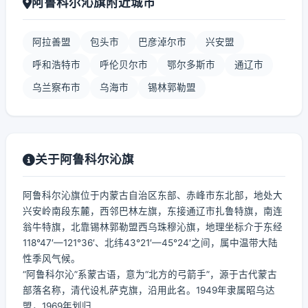
阿鲁科尔沁旗附近城市
阿拉善盟
包头市
巴彦淖尔市
兴安盟
呼和浩特市
呼伦贝尔市
鄂尔多斯市
通辽市
乌兰察布市
乌海市
锡林郭勒盟
关于阿鲁科尔沁旗
阿鲁科尔沁旗位于内蒙古自治区东部、赤峰市东北部，地处大
兴安岭南段东麓，西邻巴林左旗，东接通辽市扎鲁特旗，南连
翁牛特旗，北靠锡林郭勒盟西乌珠穆沁旗，地理坐标介于东经
118°47′—121°36′、北纬43°21′—45°24′之间，属中温带大陆
性季风气候。
“阿鲁科尔沁”系蒙古语，意为“北方的弓箭手”，源于古代蒙古
部落名称，清代设札萨克旗，沿用此名。1949年隶属昭乌达
盟，1969年划归...