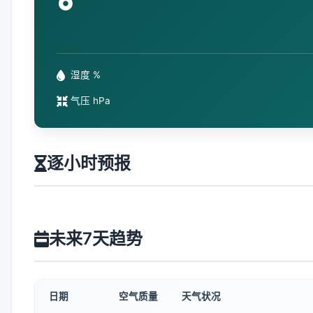
°
湿度 %
气压 hPa
逐小时预报
未来7天趋势
日期
空气质量
天气状况