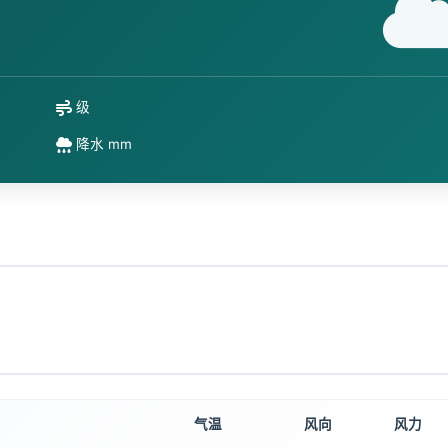
级
降水 mm
气温
风向
风力