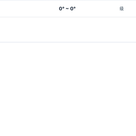
0° ~ 0°
级