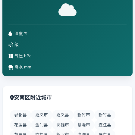
湿度 %
级
气压 hPa
降水 mm
安南区附近城市
彰化县
嘉义市
嘉义县
新竹市
新竹县
花莲县
金门县
高雄市
基隆市
连江县
苗栗县
南投县
新北市
澎湖县
屏东县