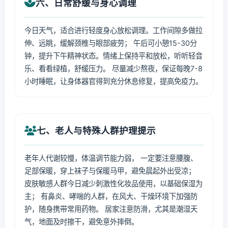
六、日常舒缓与身心调理
今日天气，适合进行轻度身心放松调理。工作间隙多做拉
伸、远眺，缓解颈椎与眼部疲劳； 午后可小憩15-30分
钟，提升下午精神状态。情绪上保持平和放松，听听轻音
乐、看看绿植，舒缓压力。 尽量减少熬夜，保证每晚7-8
小时睡眠，让身体器官得到充分休息修复，提高免疫力。
七、老人与特殊人群护理提示
老年人代谢较慢，体温调节能力弱， 一定要注意腰腹、
足部保暖，穿上袜子与保暖马甲，避免晨起外出受凉；
皮肤敏感人群今日减少刺激性化妆品使用，以基础保湿为
主； 有鼻炎、哮喘的人群，在风大、干燥环境下加强防
护，随身携带常用药物。 居家注意防滑，尤其是潮湿天
气，地面及时擦干，避免意外摔倒。