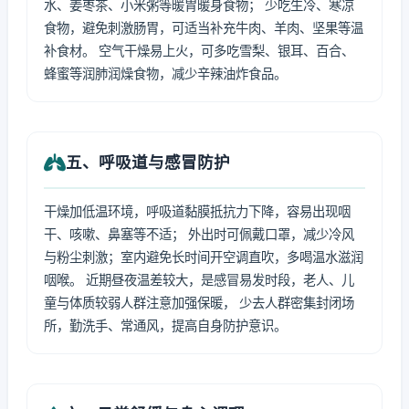
水、姜枣茶、小米粥等暖胃暖身食物； 少吃生冷、寒凉
食物，避免刺激肠胃，可适当补充牛肉、羊肉、坚果等温
补食材。 空气干燥易上火，可多吃雪梨、银耳、百合、
蜂蜜等润肺润燥食物，减少辛辣油炸食品。
五、呼吸道与感冒防护
干燥加低温环境，呼吸道黏膜抵抗力下降，容易出现咽
干、咳嗽、鼻塞等不适； 外出时可佩戴口罩，减少冷风
与粉尘刺激；室内避免长时间开空调直吹，多喝温水滋润
咽喉。 近期昼夜温差较大，是感冒易发时段，老人、儿
童与体质较弱人群注意加强保暖， 少去人群密集封闭场
所，勤洗手、常通风，提高自身防护意识。