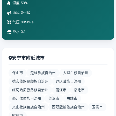
湿度 59%
南风 3-4级
气压 809hPa
降水 0.1mm
安宁市附近城市
保山市
楚雄彝族自治州
大理白族自治州
德宏傣族景颇族自治州
迪庆藏族自治州
红河哈尼族彝族自治州
丽江市
临沧市
怒江傈僳族自治州
普洱市
曲靖市
文山壮族苗族自治州
西双版纳傣族自治州
玉溪市
昭通市