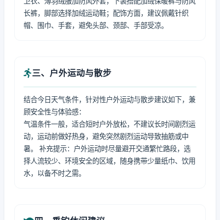
卫衣、薄羽绒服加防风外套，下装搭配加绒保暖裤与防风
长裤，脚部选择加绒运动鞋；配饰方面，建议佩戴针织
帽、围巾、手套，避免头部、颈部、手部受凉。
三、户外运动与散步
结合今日天气条件，针对性户外运动与散步建议如下，兼
顾安全性与体验感：
气温条件一般，适合短时户外放松，不建议长时间剧烈运
动，运动前做好热身，避免突然剧烈运动导致抽筋或中
暑。 补充提示：户外运动时尽量避开交通繁忙路段，选
择人流较少、环境安全的区域，随身携带少量纸巾、饮用
水，以备不时之需。