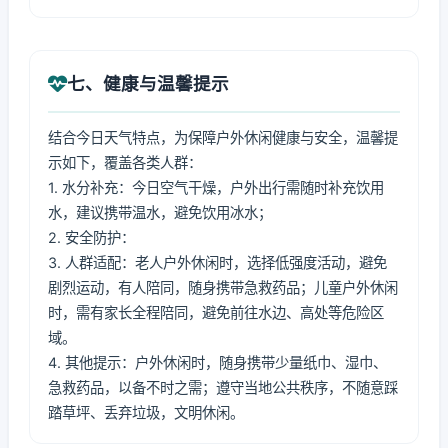
七、健康与温馨提示
结合今日天气特点，为保障户外休闲健康与安全，温馨提
示如下，覆盖各类人群：
1. 水分补充：今日空气干燥，户外出行需随时补充饮用
水，建议携带温水，避免饮用冰水；
2. 安全防护：
3. 人群适配：老人户外休闲时，选择低强度活动，避免
剧烈运动，有人陪同，随身携带急救药品；儿童户外休闲
时，需有家长全程陪同，避免前往水边、高处等危险区
域。
4. 其他提示：户外休闲时，随身携带少量纸巾、湿巾、
急救药品，以备不时之需；遵守当地公共秩序，不随意踩
踏草坪、丢弃垃圾，文明休闲。