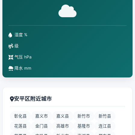
湿度 %
级
气压 hPa
降水 mm
安平区附近城市
彰化县
嘉义市
嘉义县
新竹市
新竹县
花莲县
金门县
高雄市
基隆市
连江县