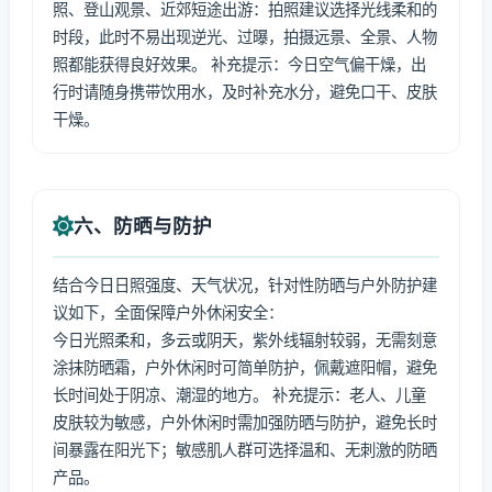
照、登山观景、近郊短途出游：拍照建议选择光线柔和的
时段，此时不易出现逆光、过曝，拍摄远景、全景、人物
照都能获得良好效果。 补充提示：今日空气偏干燥，出
行时请随身携带饮用水，及时补充水分，避免口干、皮肤
干燥。
六、防晒与防护
结合今日日照强度、天气状况，针对性防晒与户外防护建
议如下，全面保障户外休闲安全：
今日光照柔和，多云或阴天，紫外线辐射较弱，无需刻意
涂抹防晒霜，户外休闲时可简单防护，佩戴遮阳帽，避免
长时间处于阴凉、潮湿的地方。 补充提示：老人、儿童
皮肤较为敏感，户外休闲时需加强防晒与防护，避免长时
间暴露在阳光下；敏感肌人群可选择温和、无刺激的防晒
产品。