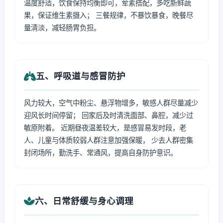
温度舒适，饮食保持均衡即可，荤素搭配，多吃新鲜蔬
果，保证维生素摄入； 三餐规律，不暴饮暴食，晚餐尽
量清淡，减轻肠胃负担。
五、呼吸道与感冒防护
风力较大，空气中粉尘、悬浮物增多，敏感人群尽量减少
迎风长时间停留； 回家后及时清洗面部、鼻腔，减少过
敏原附着。 近期昼夜温差较大，是感冒易发时段，老
人、儿童与体质较弱人群注意加强保暖， 少去人群密集
封闭场所，勤洗手、常通风，提高自身防护意识。
六、日常舒缓与身心调理