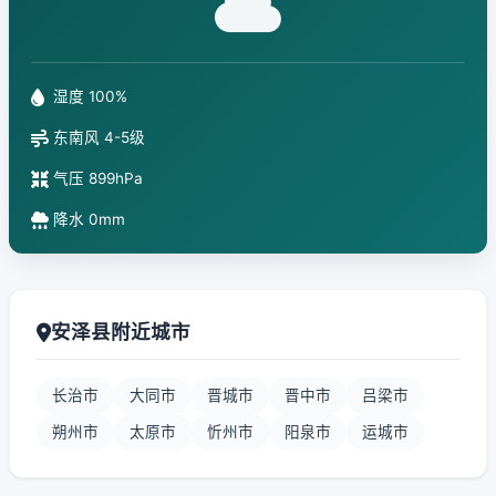
湿度 100%
东南风 4-5级
气压 899hPa
降水 0mm
安泽县附近城市
长治市
大同市
晋城市
晋中市
吕梁市
朔州市
太原市
忻州市
阳泉市
运城市