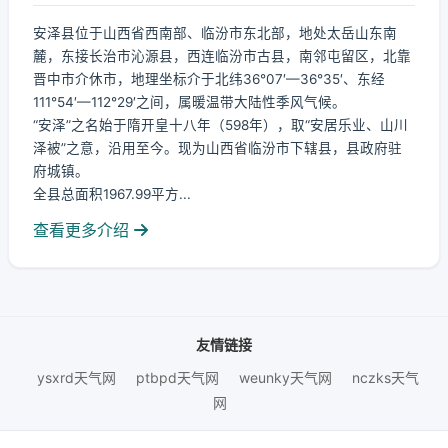
安泽县位于山西省西南部、临汾市东北部，地处太岳山东南
麓，东接长治市沁源县，西连临汾市古县，南邻屯留区，北靠
晋中市介休市，地理坐标介于北纬36°07′—36°35′、东经
111°54′—112°29′之间，属暖温带大陆性季风气候。
“安泽”之名始于隋开皇十八年（598年），取“安居乐业、山川
泽被”之意，沿用至今。现为山西省临汾市下辖县，县政府驻
府城镇。
全县总面积1967.99平方...
查看更多介绍
友情链接
ysxrd天气网
ptbpd天气网
weunky天气网
nczks天气
网