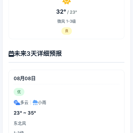
32°
/ 23°
微风 1-3级
良
未来3天详细预报
08月08日
优
多云
|
小雨
23° ~ 35°
东北风