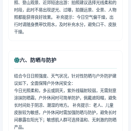
照、登山观景、近郊短途出游：拍照建议选择光线柔和的
时段，此时不易出现逆光、过曝，拍摄远景、全景、人物
照都能获得良好效果。 补充提示：今日空气偏干燥，出
行时请随身携带饮用水，及时补充水分，避免口干、皮肤
干燥。
六、防晒与防护
结合今日日照强度、天气状况，针对性防晒与户外防护建
议如下，全面保障户外休闲安全：
今日光照柔和，多云或阴天，紫外线辐射较弱，无需刻意
涂抹防晒霜，户外休闲时可简单防护，佩戴遮阳帽，避免
长时间处于阴凉、潮湿的地方。 补充提示：老人、儿童
皮肤较为敏感，户外休闲时需加强防晒与防护，避免长时
间暴露在阳光下；敏感肌人群可选择温和、无刺激的防晒
产品。