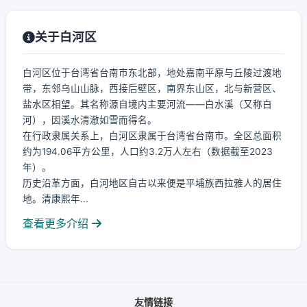
关于白河区
白河区位于台湾省台南市东北部，地处嘉南平原与丘陵过渡地
带，东邻乌山山脉，西接后壁区，南界东山区，北与新营区、
盐水区相望。其名称源自境内主要河流——白水溪（又称白
河），因溪水清澈如雪而得名。
在行政隶属关系上，白河区隶属于台湾省台南市。全区总面积
约为194.06平方公里，人口约3.2万人左右（数据截至2023
年）。
历史沿革方面，白河地区自古以来便是平埔族西拉雅人的居住
地。清康熙年...
查看更多介绍
友情链接