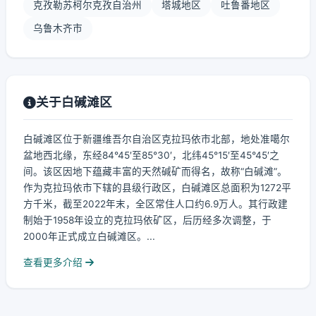
克孜勒苏柯尔克孜自治州
塔城地区
吐鲁番地区
乌鲁木齐市
关于白碱滩区
白碱滩区位于新疆维吾尔自治区克拉玛依市北部，地处准噶尔
盆地西北缘，东经84°45′至85°30′，北纬45°15′至45°45′之
间。该区因地下蕴藏丰富的天然碱矿而得名，故称“白碱滩”。
作为克拉玛依市下辖的县级行政区，白碱滩区总面积为1272平
方千米，截至2022年末，全区常住人口约6.9万人。其行政建
制始于1958年设立的克拉玛依矿区，后历经多次调整，于
2000年正式成立白碱滩区。...
查看更多介绍