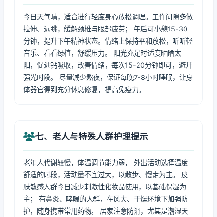
今日天气晴，适合进行轻度身心放松调理。工作间隙多做
拉伸、远眺，缓解颈椎与眼部疲劳； 午后可小憩15-30
分钟，提升下午精神状态。情绪上保持平和放松，听听轻
音乐、看看绿植，舒缓压力。 阳光充足时适度晒晒太
阳，促进钙吸收，改善情绪，每次15-20分钟即可，避开
强光时段。 尽量减少熬夜，保证每晚7-8小时睡眠，让身
体器官得到充分休息修复，提高免疫力。
七、老人与特殊人群护理提示
老年人代谢较慢，体温调节能力弱， 外出活动选择温度
舒适的时段，活动量不宜过大，以散步、慢走为主。 皮
肤敏感人群今日减少刺激性化妆品使用，以基础保湿为
主； 有鼻炎、哮喘的人群，在风大、干燥环境下加强防
护，随身携带常用药物。 居家注意防滑，尤其是潮湿天