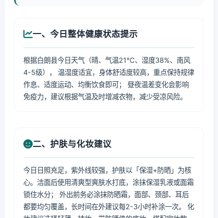
一、今日整体健康状态提示
根据白朗县今日天气（晴、气温21℃、湿度38%、南风
4-5级）， 温湿度适宜，身体舒适度较高，重点保持规律
作息、适度运动、均衡饮食即可； 昼夜温差变化会影响
免疫力，建议根据气温及时增减衣物，减少受凉风险。
二、护肤与化妆建议
今日日照充足，紫外线较强，护肤以「保湿+防晒」为核
心。洁面后使用清爽型爽肤水打底，涂抹保湿乳液或面霜
锁住水分； 外出前务必涂抹防晒霜，面部、颈部、耳后
都要均匀覆盖，长时间在外建议每2-3小时补涂一次。 化