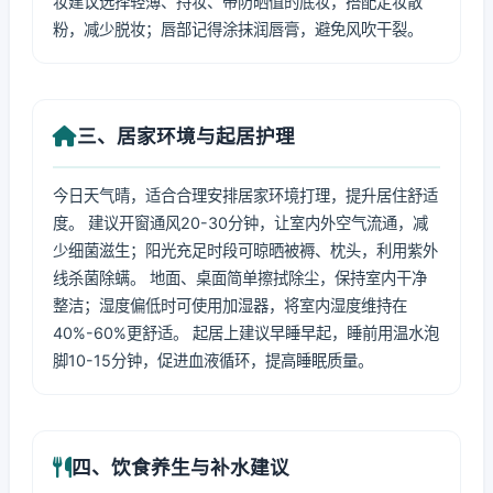
妆建议选择轻薄、持妆、带防晒值的底妆，搭配定妆散
粉，减少脱妆；唇部记得涂抹润唇膏，避免风吹干裂。
三、居家环境与起居护理
今日天气晴，适合合理安排居家环境打理，提升居住舒适
度。 建议开窗通风20-30分钟，让室内外空气流通，减
少细菌滋生；阳光充足时段可晾晒被褥、枕头，利用紫外
线杀菌除螨。 地面、桌面简单擦拭除尘，保持室内干净
整洁；湿度偏低时可使用加湿器，将室内湿度维持在
40%-60%更舒适。 起居上建议早睡早起，睡前用温水泡
脚10-15分钟，促进血液循环，提高睡眠质量。
四、饮食养生与补水建议