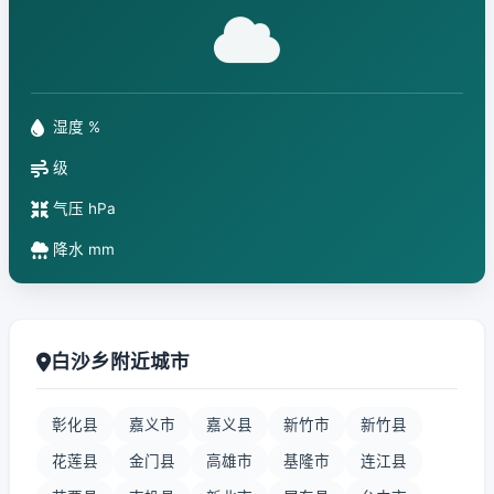
湿度 %
级
气压 hPa
降水 mm
白沙乡附近城市
彰化县
嘉义市
嘉义县
新竹市
新竹县
花莲县
金门县
高雄市
基隆市
连江县