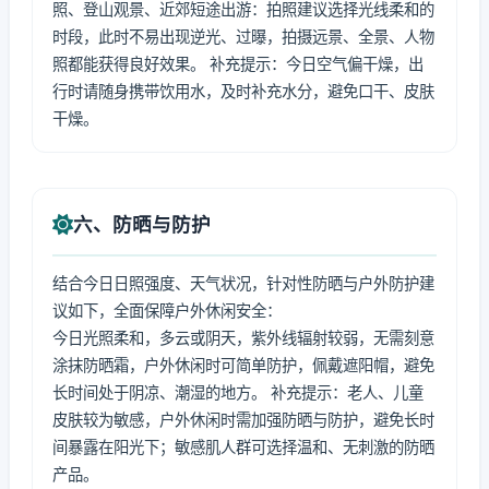
照、登山观景、近郊短途出游：拍照建议选择光线柔和的
时段，此时不易出现逆光、过曝，拍摄远景、全景、人物
照都能获得良好效果。 补充提示：今日空气偏干燥，出
行时请随身携带饮用水，及时补充水分，避免口干、皮肤
干燥。
六、防晒与防护
结合今日日照强度、天气状况，针对性防晒与户外防护建
议如下，全面保障户外休闲安全：
今日光照柔和，多云或阴天，紫外线辐射较弱，无需刻意
涂抹防晒霜，户外休闲时可简单防护，佩戴遮阳帽，避免
长时间处于阴凉、潮湿的地方。 补充提示：老人、儿童
皮肤较为敏感，户外休闲时需加强防晒与防护，避免长时
间暴露在阳光下；敏感肌人群可选择温和、无刺激的防晒
产品。