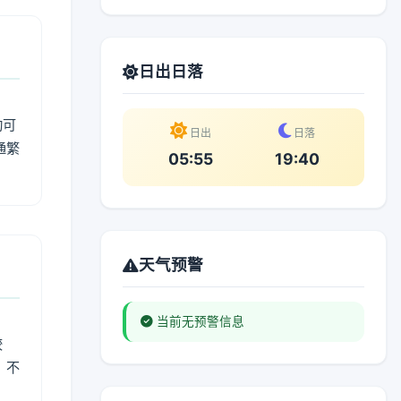
日出日落
动可
日出
日落
通繁
05:55
19:40
天气预警
当前无预警信息
较
、不