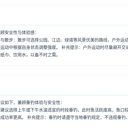
兼顾安全性与体验感：
动与散步：散步可选择公园、江边、绿道等风景优美的路线，户外运
运动中根据自身状态调整强度。 补充提示：户外运动时尽量避开交
量纸巾、饮用水，以备不时之需。
建议如下，兼顾垂钓体验与安全性：
：建议选择上午或下午水温适宜的时段垂钓，此时鱼活跃度高，鱼口
成功率更高。 补充提示：垂钓时请遵守当地垂钓规定，不违规垂钓