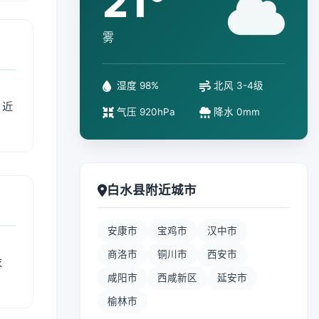
21°
雾
湿度 98%
北风 3-4级
、近
气压 920hPa
降水 0mm
白水县附近城市
安康市
宝鸡市
汉中市
商洛市
铜川市
西安市
衣
咸阳市
西咸新区
延安市
榆林市