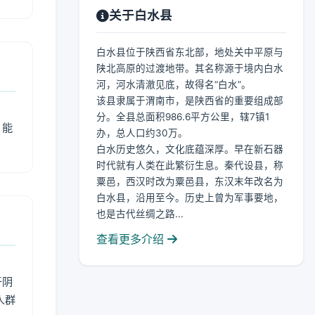
关于白水县
白水县位于陕西省东北部，地处关中平原与
陕北高原的过渡地带。其名称源于境内白水
河，河水清澈见底，故得名“白水”。
该县隶属于渭南市，是陕西省的重要组成部
分。全县总面积986.6平方公里，辖7镇1
，能
办，总人口约30万。
白水历史悠久，文化底蕴深厚。早在新石器
时代就有人类在此繁衍生息。秦代设县，称
粟邑，西汉时改为粟邑县，东汉末年改名为
白水县，沿用至今。历史上曾为军事要地，
也是古代丝绸之路...
查看更多介绍
于阴
人群