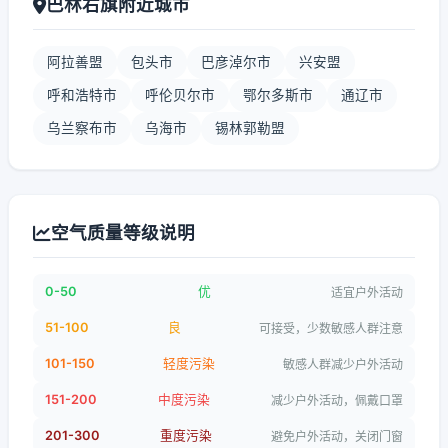
巴林右旗附近城市
阿拉善盟
包头市
巴彦淖尔市
兴安盟
呼和浩特市
呼伦贝尔市
鄂尔多斯市
通辽市
乌兰察布市
乌海市
锡林郭勒盟
空气质量等级说明
0-50
优
适宜户外活动
51-100
良
可接受，少数敏感人群注意
101-150
轻度污染
敏感人群减少户外活动
151-200
中度污染
减少户外活动，佩戴口罩
201-300
重度污染
避免户外活动，关闭门窗