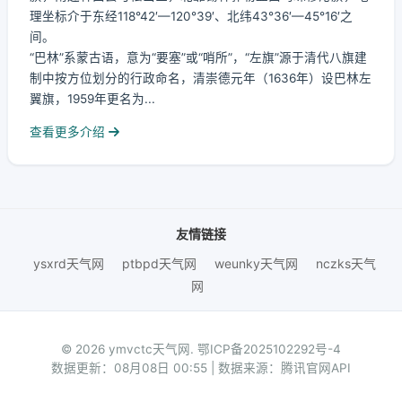
理坐标介于东经118°42′—120°39′、北纬43°36′—45°16′之
间。
“巴林”系蒙古语，意为“要塞”或“哨所”，“左旗”源于清代八旗建
制中按方位划分的行政命名，清崇德元年（1636年）设巴林左
翼旗，1959年更名为...
查看更多介绍
友情链接
ysxrd天气网
ptbpd天气网
weunky天气网
nczks天气
网
© 2026 ymvctc天气网.
鄂ICP备2025102292号-4
数据更新：08月08日 00:55 | 数据来源：腾讯官网API