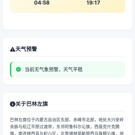
04:58
19:17
天气预警
当前无气象预警，天气平稳
关于巴林左旗
巴林左旗位于内蒙古自治区东部、赤峰市北部，地处大兴安岭
余脉与松辽平原过渡带，东邻阿鲁科尔沁旗，西接克什克腾
旗，南连林西县与松山区，北靠锡林郭勒盟西乌珠穆沁旗，地