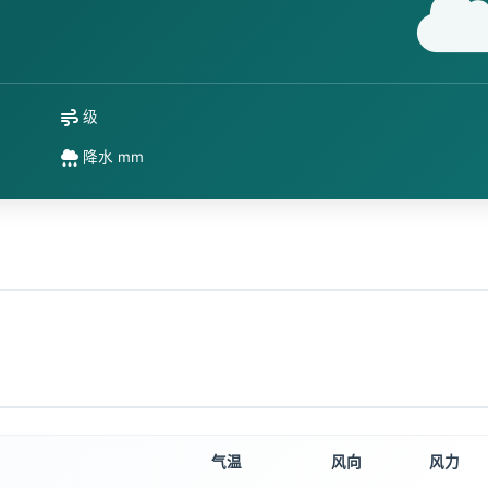
级
降水 mm
气温
风向
风力