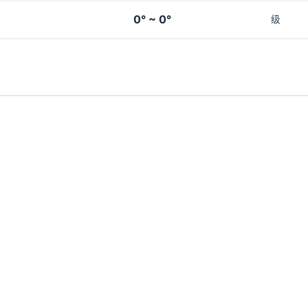
0° ~ 0°
级