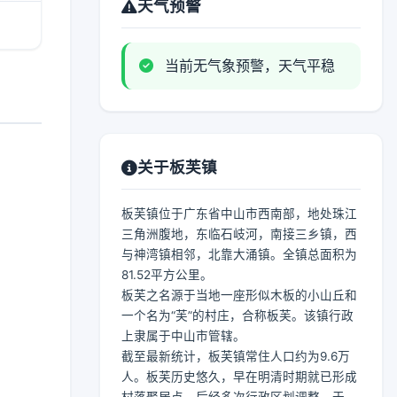
天气预警
当前无气象预警，天气平稳
关于板芙镇
板芙镇位于广东省中山市西南部，地处珠江
三角洲腹地，东临石岐河，南接三乡镇，西
与神湾镇相邻，北靠大涌镇。全镇总面积为
81.52平方公里。
板芙之名源于当地一座形似木板的小山丘和
一个名为“芙”的村庄，合称板芙。该镇行政
上隶属于中山市管辖。
截至最新统计，板芙镇常住人口约为9.6万
人。板芙历史悠久，早在明清时期就已形成