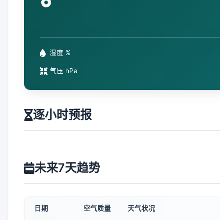
°
湿度 %
气压 hPa
逐小时预报
未来7天趋势
日期
空气质量
天气状况