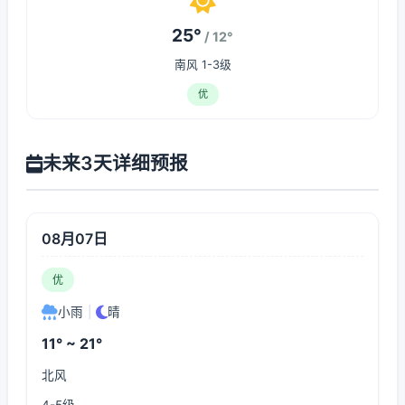
25°
/ 12°
南风 1-3级
优
未来3天详细预报
08月07日
优
小雨
|
晴
11° ~ 21°
北风