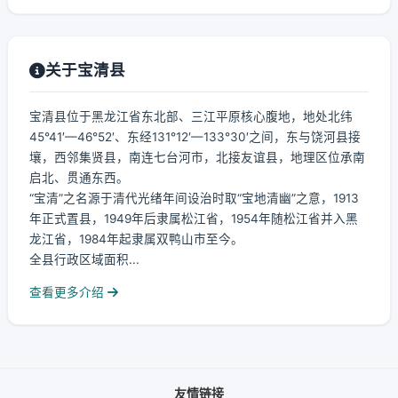
关于宝清县
宝清县位于黑龙江省东北部、三江平原核心腹地，地处北纬
45°41′—46°52′、东经131°12′—133°30′之间，东与饶河县接
壤，西邻集贤县，南连七台河市，北接友谊县，地理区位承南
启北、贯通东西。
“宝清”之名源于清代光绪年间设治时取“宝地清幽”之意，1913
年正式置县，1949年后隶属松江省，1954年随松江省并入黑
龙江省，1984年起隶属双鸭山市至今。
全县行政区域面积...
查看更多介绍
友情链接