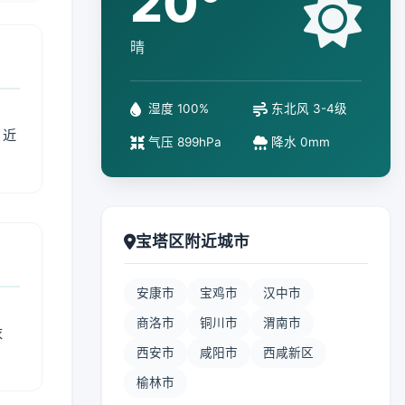
20°
晴
湿度 100%
东北风 3-4级
、近
气压 899hPa
降水 0mm
宝塔区附近城市
安康市
宝鸡市
汉中市
商洛市
铜川市
渭南市
衣
西安市
咸阳市
西咸新区
榆林市