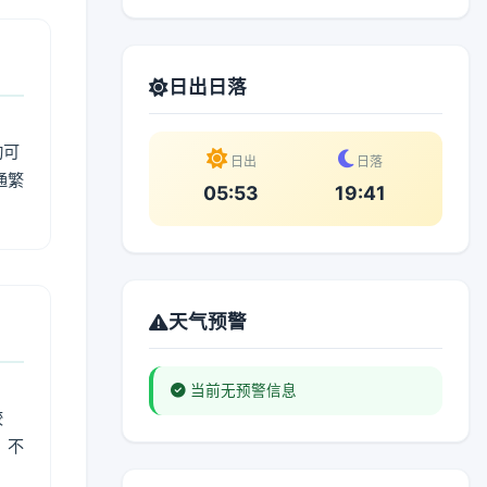
日出日落
动可
日出
日落
通繁
05:53
19:41
天气预警
当前无预警信息
较
、不