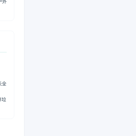
户外
长全
弃垃