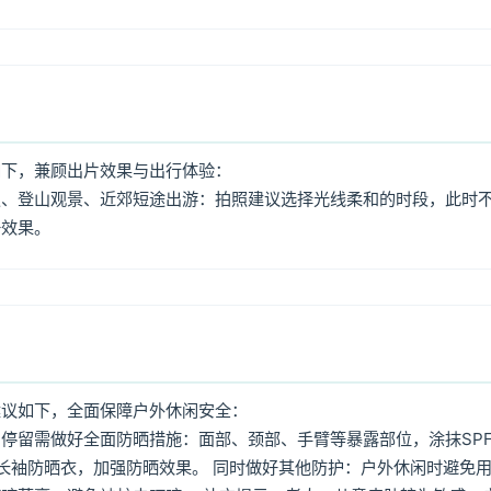
如下，兼顾出片效果与出行体验：
照、登山观景、近郊短途出游：拍照建议选择光线柔和的时段，此时
好效果。
建议如下，全面保障户外休闲安全：
停留需做好全面防晒措施：面部、颈部、手臂等暴露部位，涂抹SPF
着长袖防晒衣，加强防晒效果。 同时做好其他防护：户外休闲时避免