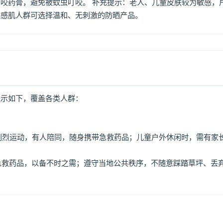
咬药膏，避免被蚊虫叮咬。 补充提示：老人、儿童皮肤较为敏感，
敏感肌人群可选择温和、无刺激的防晒产品。
提示如下，覆盖各类人群：
免剧烈运动，有人陪同，随身携带急救药品；儿童户外休闲时，需有家
、急救药品，以备不时之需；遵守当地公共秩序，不随意踩踏草坪、丢