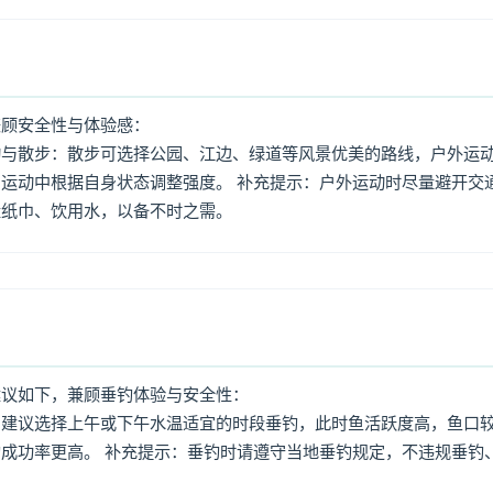
兼顾安全性与体验感：
动与散步：散步可选择公园、江边、绿道等风景优美的路线，户外运
运动中根据自身状态调整强度。 补充提示：户外运动时尽量避开交
量纸巾、饮用水，以备不时之需。
建议如下，兼顾垂钓体验与安全性：
：建议选择上午或下午水温适宜的时段垂钓，此时鱼活跃度高，鱼口
成功率更高。 补充提示：垂钓时请遵守当地垂钓规定，不违规垂钓