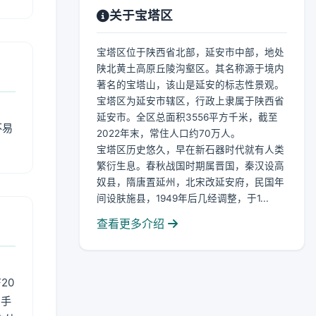
关于宝塔区
宝塔区位于陕西省北部，延安市中部，地处
陕北黄土高原丘陵沟壑区。其名称源于境内
著名的宝塔山，该山是延安的标志性景观。
宝塔区为延安市辖区，行政上隶属于陕西省
延安市。全区总面积3556平方千米，截至
不易
2022年末，常住人口约70万人。
宝塔区历史悠久，早在新石器时代就有人类
繁衍生息。春秋战国时期属晋国，秦汉设高
奴县，隋唐置延州，北宋改延安府，民国年
间设肤施县，1949年后几经调整，于1...
查看更多介绍
20
用手