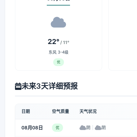
22°
/ 11°
东风 3-4级
优
未来3天详细预报
日期
空气质量
天气状况
08月08日
阴
|
阴
优