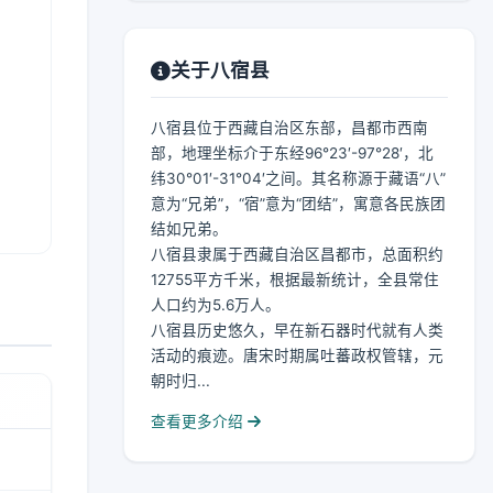
关于八宿县
八宿县位于西藏自治区东部，昌都市西南
部，地理坐标介于东经96°23′-97°28′，北
纬30°01′-31°04′之间。其名称源于藏语“八”
意为“兄弟”，“宿”意为“团结”，寓意各民族团
结如兄弟。
八宿县隶属于西藏自治区昌都市，总面积约
12755平方千米，根据最新统计，全县常住
人口约为5.6万人。
八宿县历史悠久，早在新石器时代就有人类
活动的痕迹。唐宋时期属吐蕃政权管辖，元
朝时归...
查看更多介绍