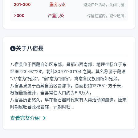
201-300
重度污染
避免户外活动，关闭门窗
>300
严重污染
停留在室内，减少通风
关于八宿县
八宿县位于西藏自治区东部，昌都市西南部，地理坐标介于东
经96°23′-97°28′，北纬30°01′-31°04′之间。其名称源于藏语
“八”意为“兄弟”，“宿”意为“团结”，寓意各民族团结如兄弟。
八宿县隶属于西藏自治区昌都市，总面积约12755平方千米，
根据最新统计，全县常住人口约为5.6万人。
八宿县历史悠久，早在新石器时代就有人类活动的痕迹。唐宋
时期属吐蕃政权管辖，元朝时归...
查看完整介绍