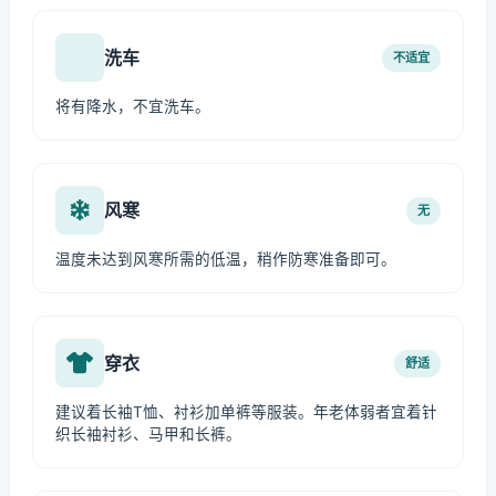
洗车
不适宜
将有降水，不宜洗车。
风寒
无
温度未达到风寒所需的低温，稍作防寒准备即可。
穿衣
舒适
建议着长袖T恤、衬衫加单裤等服装。年老体弱者宜着针
织长袖衬衫、马甲和长裤。