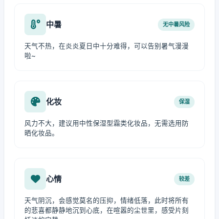
中暑
无中暑风险
天气不热，在炎炎夏日中十分难得，可以告别暑气漫漫
啦~
化妆
保湿
风力不大，建议用中性保湿型霜类化妆品，无需选用防
晒化妆品。
心情
较差
天气阴沉，会感觉莫名的压抑，情绪低落，此时将所有
的悲喜都静静地沉到心底，在喧嚣的尘世里，感受片刻