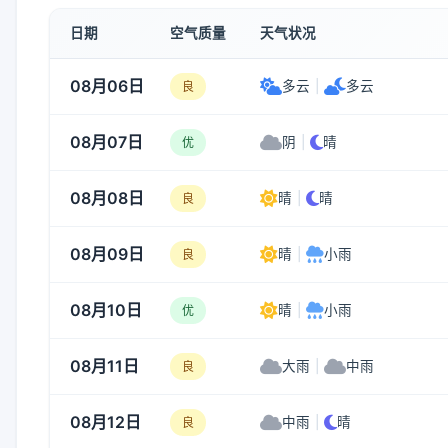
日期
空气质量
天气状况
08月06日
多云
|
多云
良
08月07日
阴
|
晴
优
08月08日
晴
|
晴
良
08月09日
晴
|
小雨
良
08月10日
晴
|
小雨
优
08月11日
大雨
|
中雨
良
08月12日
中雨
|
晴
良