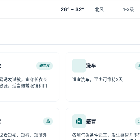
26° ~ 32°
北风
1-3级
敏
洗车
较易发
易诱发过敏，宜穿长衣长
适宜洗车，至少可维持2天
敏源，适当佩戴眼镜和口
衣
感冒
热
议着短裙、短裤、短薄外
各项气象条件适宜，发生感冒几率