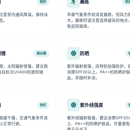
情
晨练
较好
较
注意室内通风降温，保持淡
早晨气象条件较适宜晨练，但风力
态。
大，晨练时请注意选择避风的地点
免迎风锻炼。
阳镜
防晒
很必要
朗，太阳辐射很强，建议佩
紫外辐射极强，应特别加强防护，
级且标注UV400的遮阳镜
涂擦SPF20以上，PA++的防晒护
品，并随时补涂。
通
紫外线强度
良好
路面干燥，交通气象条件良
紫外线辐射极强，建议涂擦SPF20
以正常行驶。
上、PA++的防晒护肤品，尽量避
露于日光下。