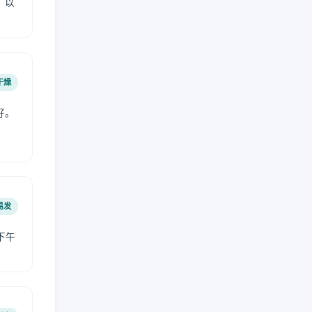
，以
干燥
好。
易发
下午