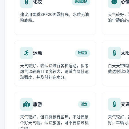
化妆
心
去油防晒
建议用蜜质SPF20面霜打底，水质无油
天气较好，
粉底霜。
泊宁静的心
运动
太
较适宜
天气较好，较适宜进行各种运动，但考
白天天空晴
虑气温较高且湿度较大，请适当降低运
戴透射比2
动强度，并及时补充水分。
旅游
交
适宜
天气较好，但稍感觉有些热，不过还是
天气较好，
个好天气哦。适宜旅游，可不要错过机
好，车辆可
会呦！