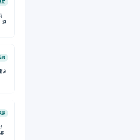
适宜
稍
，避
极强
建议
肤
很强
以
免暴