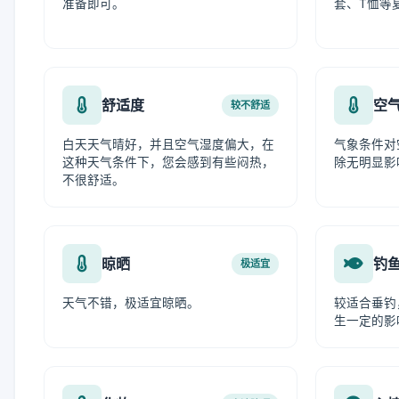
准备即可。
套、T恤等
舒适度
空
较不舒适
白天天气晴好，并且空气湿度偏大，在
气象条件对
这种天气条件下，您会感到有些闷热，
除无明显影
不很舒适。
晾晒
钓
极适宜
天气不错，极适宜晾晒。
较适合垂钓
生一定的影