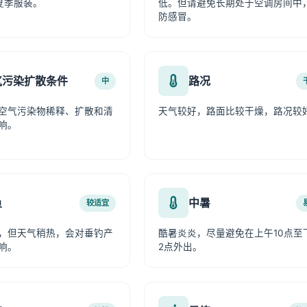
夏季服装。
低。但请避免长期处于空调房间中
防感冒。
气污染扩散条件
路况
中
空气污染物稀释、扩散和清
天气较好，路面比较干燥，路况较
响。
鱼
中暑
较适宜
，但天气稍热，会对垂钓产
酷暑炎炎，尽量避免在上午10点至
响。
2点外出。