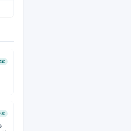
适宜
少发
较