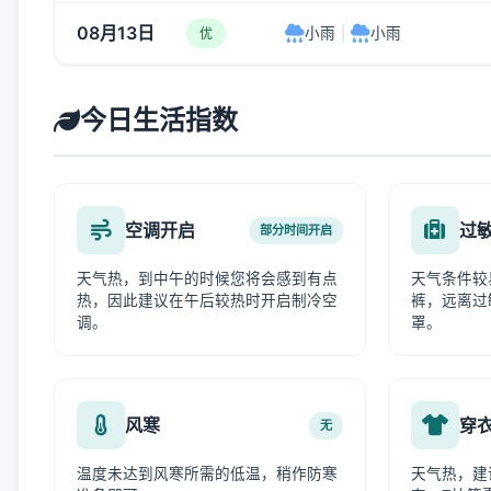
08月13日
小雨
|
小雨
优
今日生活指数
空调开启
过
部分时间开启
天气热，到中午的时候您将会感到有点
天气条件较
热，因此建议在午后较热时开启制冷空
裤，远离过
调。
罩。
风寒
穿
无
温度未达到风寒所需的低温，稍作防寒
天气热，建