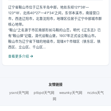
辽宁省鞍山市位于辽东半岛中部，地处东经121°38′—
123°18′、北纬40°27′—41°34′之间，东邻本溪市，南接营口
市，西连辽阳市，北靠沈阳市，地理区位居于辽宁中部城市群
核心地带。
“鞍山”之名源于市区南部形如马鞍的山峦，明代《辽东志》已
有“鞍山驿”记载，清代设鞍山堡，1937年正式设立鞍山市。
鞍山市为辽宁省下辖的地级市，现辖4个市辖区（铁东区、铁
西区、立山区、千山区...
查看更多介绍
友情链接
ysxrd天气网
ptbpd天气网
weunky天气网
nczks天气
网