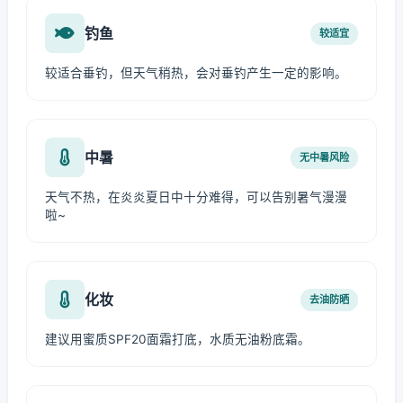
钓鱼
较适宜
较适合垂钓，但天气稍热，会对垂钓产生一定的影响。
中暑
无中暑风险
天气不热，在炎炎夏日中十分难得，可以告别暑气漫漫
啦~
化妆
去油防晒
建议用蜜质SPF20面霜打底，水质无油粉底霜。