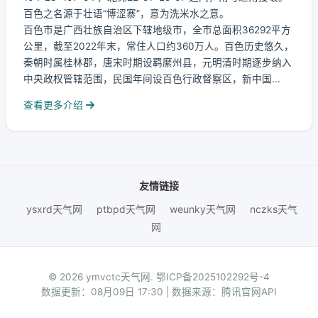
百色之名源于壮语“博涩寨”，意为洗米水之意。
百色市是广西壮族自治区下辖地级市，全市总面积36292平方
公里，截至2022年末，常住人口约360万人。百色历史悠久，
秦朝时属桂林郡，唐宋时期设羁縻州县，元明清时期逐步纳入
中央政权管辖范围，民国年间设百色行政督察区，新中国...
查看更多介绍
友情链接
ysxrd天气网
ptbpd天气网
weunky天气网
nczks天气
网
© 2026 ymvctc天气网.
鄂ICP备2025102292号-4
数据更新：08月09日 17:30 | 数据来源：腾讯官网API