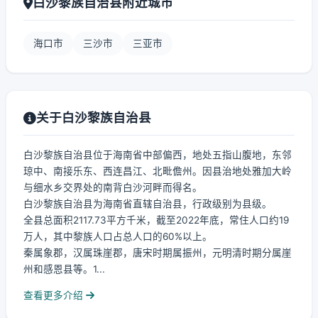
白沙黎族自治县附近城市
海口市
三沙市
三亚市
关于白沙黎族自治县
白沙黎族自治县位于海南省中部偏西，地处五指山腹地，东邻
琼中、南接乐东、西连昌江、北毗儋州。因县治地处雅加大岭
与细水乡交界处的南背白沙河畔而得名。
白沙黎族自治县为海南省直辖自治县，行政级别为县级。
全县总面积2117.73平方千米，截至2022年底，常住人口约19
万人，其中黎族人口占总人口的60%以上。
秦属象郡，汉属珠崖郡，唐宋时期属振州，元明清时期分属崖
州和感恩县等。1...
查看更多介绍