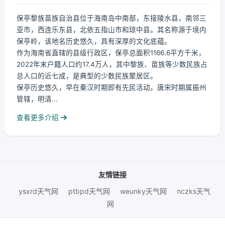
保亭黎族苗族自治县位于海南岛中南部，东接陵水县，南邻三
亚市，西连乐东县，北依五指山市和琼中县。其名称源于境内
保亭岭，该地名历史悠久，具有深厚的文化底蕴。
作为海南省直辖的县级行政区，保亭总面积1166.6平方千米，
2022年末户籍人口约17.4万人，其中黎族、苗族等少数民族占
总人口的近七成，是典型的少数民族聚居区。
保亭历史悠久，早在秦汉时期即有先民活动。唐宋时期属振州
管辖，明清...
查看更多介绍
友情链接
ysxrd天气网
ptbpd天气网
weunky天气网
nczks天气
网