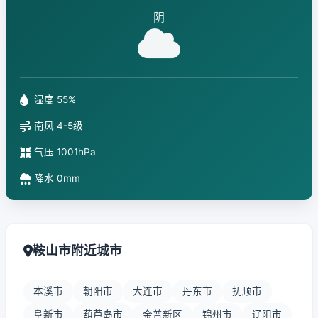
阴
湿度 55%
南风 4-5级
气压 1001hPa
降水 0mm
鞍山市附近城市
本溪市
朝阳市
大连市
丹东市
抚顺市
阜新市
葫芦岛市
金普新区
锦州市
辽阳市