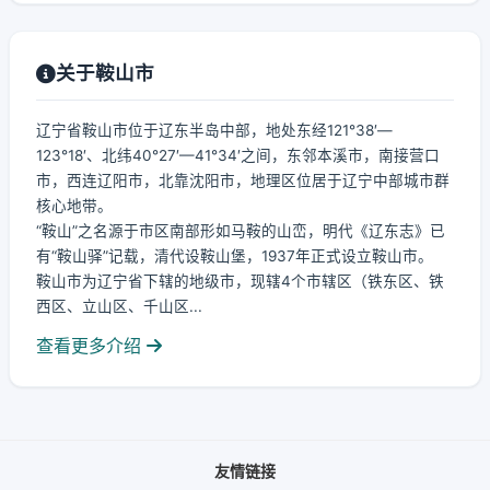
关于鞍山市
辽宁省鞍山市位于辽东半岛中部，地处东经121°38′—
123°18′、北纬40°27′—41°34′之间，东邻本溪市，南接营口
市，西连辽阳市，北靠沈阳市，地理区位居于辽宁中部城市群
核心地带。
“鞍山”之名源于市区南部形如马鞍的山峦，明代《辽东志》已
有“鞍山驿”记载，清代设鞍山堡，1937年正式设立鞍山市。
鞍山市为辽宁省下辖的地级市，现辖4个市辖区（铁东区、铁
西区、立山区、千山区...
查看更多介绍
友情链接