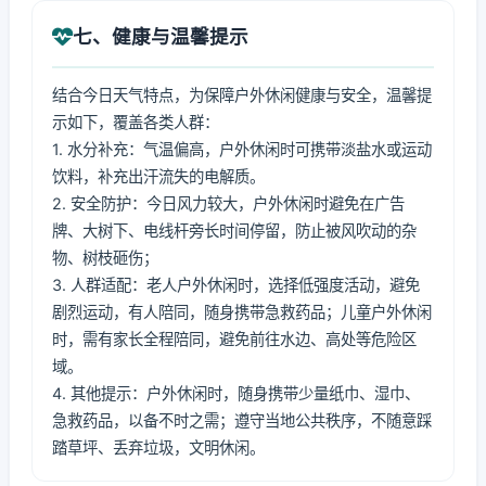
七、健康与温馨提示
结合今日天气特点，为保障户外休闲健康与安全，温馨提
示如下，覆盖各类人群：
1. 水分补充：气温偏高，户外休闲时可携带淡盐水或运动
饮料，补充出汗流失的电解质。
2. 安全防护：今日风力较大，户外休闲时避免在广告
牌、大树下、电线杆旁长时间停留，防止被风吹动的杂
物、树枝砸伤；
3. 人群适配：老人户外休闲时，选择低强度活动，避免
剧烈运动，有人陪同，随身携带急救药品；儿童户外休闲
时，需有家长全程陪同，避免前往水边、高处等危险区
域。
4. 其他提示：户外休闲时，随身携带少量纸巾、湿巾、
急救药品，以备不时之需；遵守当地公共秩序，不随意踩
踏草坪、丢弃垃圾，文明休闲。