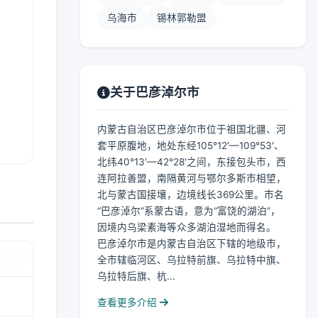
乌海市
锡林郭勒盟
关于巴彦淖尔市
内蒙古自治区巴彦淖尔市位于祖国北疆、河
套平原腹地，地处东经105°12′—109°53′、
北纬40°13′—42°28′之间，东接包头市，西
连阿拉善盟，南隔黄河与鄂尔多斯市相望，
北与蒙古国接壤，边境线长369公里。市名
“巴彦淖尔”系蒙古语，意为“富饶的湖泊”，
因境内乌梁素海等众多湖泊湿地而得名。
巴彦淖尔市是内蒙古自治区下辖的地级市，
全市辖临河区、乌拉特前旗、乌拉特中旗、
乌拉特后旗、杭...
查看更多介绍