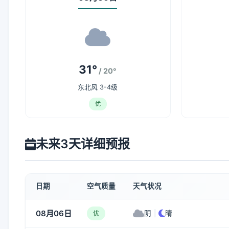
31°
/ 20°
东北风 3-4级
优
未来3天详细预报
日期
空气质量
天气状况
08月06日
阴
|
晴
优