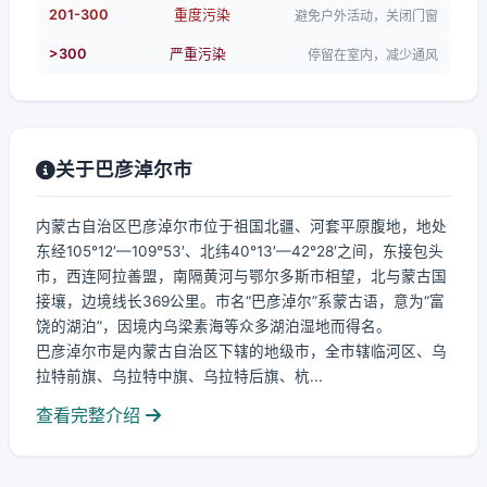
201-300
重度污染
避免户外活动，关闭门窗
>300
严重污染
停留在室内，减少通风
关于巴彦淖尔市
内蒙古自治区巴彦淖尔市位于祖国北疆、河套平原腹地，地处
东经105°12′—109°53′、北纬40°13′—42°28′之间，东接包头
市，西连阿拉善盟，南隔黄河与鄂尔多斯市相望，北与蒙古国
接壤，边境线长369公里。市名“巴彦淖尔”系蒙古语，意为“富
饶的湖泊”，因境内乌梁素海等众多湖泊湿地而得名。
巴彦淖尔市是内蒙古自治区下辖的地级市，全市辖临河区、乌
拉特前旗、乌拉特中旗、乌拉特后旗、杭...
查看完整介绍